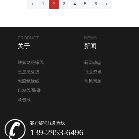
‹
1
2
3
4
5
6
›
PRODUCT
NEWS
关于
新闻
铁氟龙绝缘线
新闻动态
三层绝缘线
行业资讯
包膜绝缘线
常见问题
自粘线圈/饼
漆包线
客户咨询服务热线
139-2953-6496