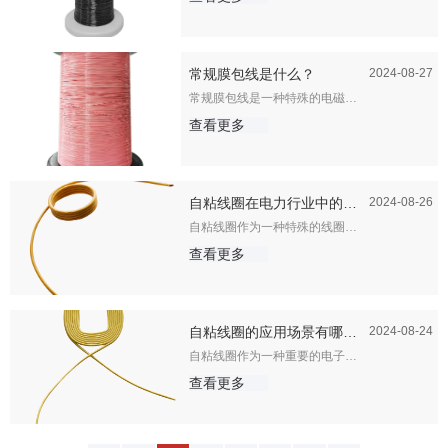
流传输效率。这一特性使得膜包
线在高频变压器、大功率变压器
等需要高频性能的应用场景中具
有显著优势。
常规膜包线是什么？
2024-08-27
常规膜包线是一种特殊的电磁
线，其特点是在导线或漆包绞合
线的表面按照一定的重叠率包覆
查看更多
一层或多层薄膜作为绝缘层。这
种设计不仅增强了线材的绝缘电
压，还起到了屏蔽的作用，使其
在某些应用场景中可以替代丝包
线。以下是对常规膜包线的详细
解析：
自粘线圈在电力行业中的优
2024-08-26
自粘线圈作为一种特殊的线圈，
势和应用价值有哪些？
在电力行业中展现出显著的优势
和广泛的应用价值。以下是对其
查看更多
优势和应用价值的详细探讨：
自粘线圈的应用场景有哪
2024-08-24
自粘线圈作为一种重要的电子元
些？
件，具有广泛的应用场景。以下
是其主要的应用领域：
查看更多