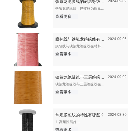
铁氟龙绝缘线的耐温等级和
2024-09-09
铁氟龙绝缘线，也被称为铁氟龙
应用
高温线或氟塑料线，是一种以聚
四氟乙烯（PTFE）或其他氟化
查看更多
合物（如FEP、PFA）为绝缘
层，包裹金属导体而成的电线。
这种电线因其独特的性能在多个
领域得到广泛应用。关于其耐温
等级和应用，具体介绍如下：
膜包线与铁氟龙绝缘线有什
2024-09-05
膜包线与铁氟龙绝缘线在材料、
么区别？？
结构、性能以及应用领域等方面
存在显著的区别。以下是对两者
查看更多
区别的详细分析：
铁氟龙绝缘线与三层绝缘线
2024-09-02
铁氟龙绝缘线与三层绝缘线在多
的区别有哪些？？
个方面存在显著的区别，主要体
现在材质、性能、应用领域以及
查看更多
结构特点上。
常规膜包线的特性有哪些？
2024-08-30
1. 高频性能好
膜包线在高频下表现出色，能够
显著降低趋肤效应，从而提高电
查看更多